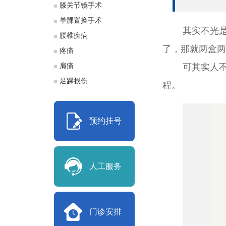
膝关节镜手术
单髁置换手术
其实不光
腰椎疾病
了，那就两盒两
疼痛
肩痛
可其实人
足踝损伤
程。
预约挂号
人工服务
门诊安排