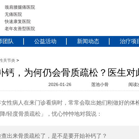
颈肩腰腿痛医院
无痛医院
快速康复医院
老年友善型医院
师团队
公益活动
新闻动态
治疗项
>
性关节炎
补钙，为何仍会骨质疏松？医生对
2026-01-26
莲池小骨
阅读
年女性病人在来门诊看病时，常常会取出她们刚做好的体
降/轻度骨质疏松」，忧心忡忡地对我说：
检查出来骨质疏松了，是不是要开始补钙了？