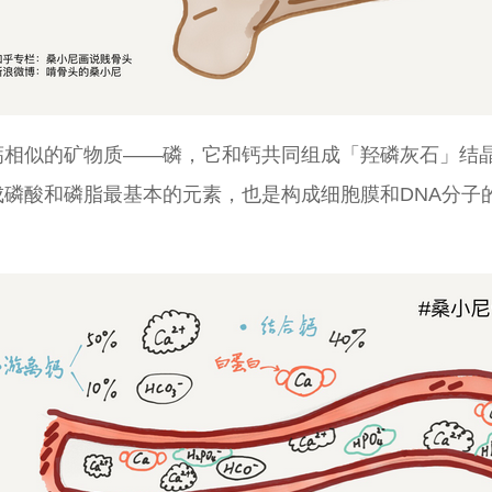
钙相似的矿物质——磷，它和钙共同组成「羟磷灰石」结
成磷酸和磷脂最基本的元素，也是构成细胞膜和DNA分子