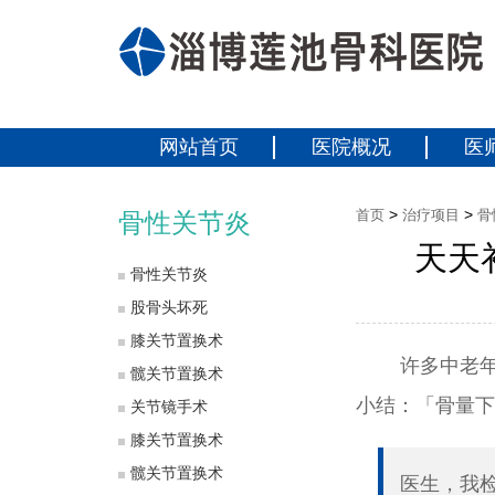
网站首页
医院概况
医
>
>
首页
治疗项目
骨
骨性关节炎
天天
骨性关节炎
股骨头坏死
膝关节置换术
许多中老
髋关节置换术
小结：「骨量下
关节镜手术
膝关节置换术
髋关节置换术
医生，我