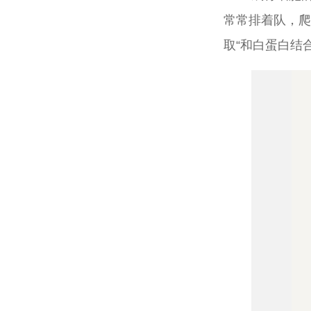
常常排着队，爬
取“和白蛋白结