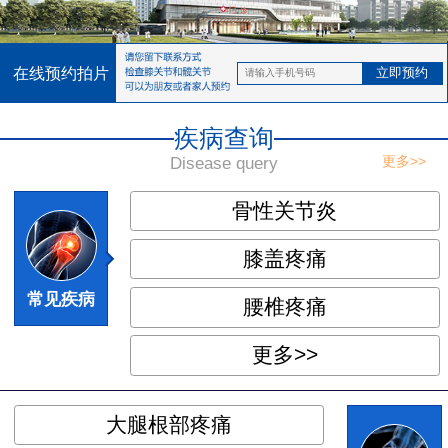
在线预约拍片
疾病查询
更多>>
Disease query
骨性关节炎
◆
◆
膝盖疼痛
常见疾病
腰椎疼痛
更多>>
大腿根部疼痛