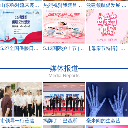
山东强对流来袭！暴雨 + 大风 + 骤降温，3 类骨科问题高发，家里有老人的留意
热烈祝贺我院吕岩院长荣任全国企业和基层医院保膝联盟副理事长并获“深耕奖”
党建领航促发展 医教协同谱新篇——淄博莲池骨科医院与齐鲁医药学院康复医学院签署党建合作共建协议
5.27全国保膝日｜这份“膝盖延保指南”请收好！
5.12国际护士节 | 心中有情怀，护理有温度
【母亲节特辑】致每一位妈妈：爱别等，健康更别等
媒体报道
Media Reports
市领导一行莅临莲池骨科医院调研指导 点赞“无陪护”暖心服务
揭牌了！巴基斯坦专家专程到访，淄博这家医院传来好消息
毫米间的生命艺术，莲池骨科高难度手指再造术，为广东患者重燃希望