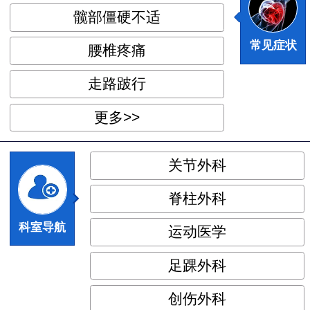
◆
◆
髋部僵硬不适
常见症状
腰椎疼痛
走路跛行
更多>>
关节外科
◆
◆
脊柱外科
科室导航
运动医学
足踝外科
创伤外科