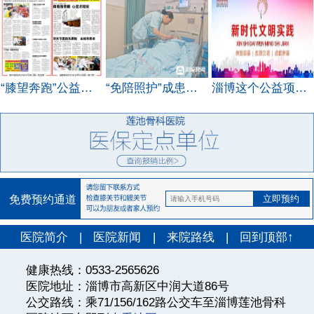
“膝望奔跑”公益救助项目获得多家媒体报道
“免陪照护”成患者“最优选项”还有多远？-海报新闻
淄博这个公益项目，受到省里的表彰！
免费预约通道
医院简介
|
医院新闻
|
来院路线
|
回到顶部↑
健康热线：0533-2565626
医院地址：淄博市高新区中润大道86号
公交路线：乘71/156/162路公交车至淄博莲池骨科