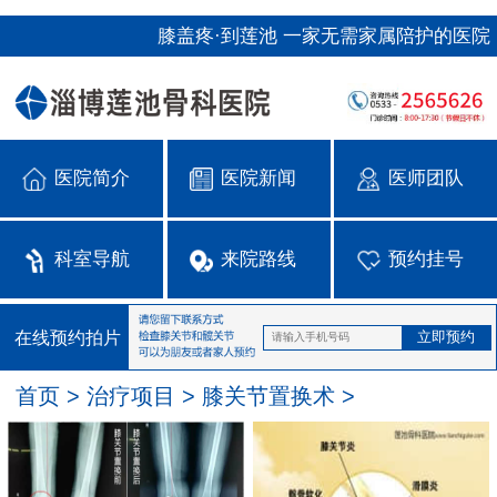
膝盖疼·到莲池 一家无需家属陪护的医院
医院简介
医院新闻
医师团队
科室导航
来院路线
预约挂号
在线预约拍片
首页
>
治疗项目
>
膝关节置换术
>