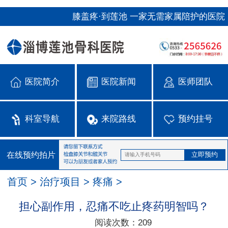
膝盖疼·到莲池 一家无需家属陪护的医院
医院简介
医院新闻
医师团队
科室导航
来院路线
预约挂号
在线预约拍片
首页
>
治疗项目
>
疼痛
>
担心副作用，忍痛不吃止疼药明智吗？
阅读次数：
209