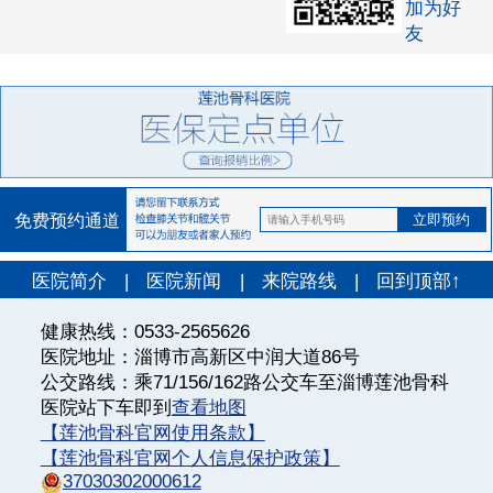
加为好
友
免费预约通道
医院简介
|
医院新闻
|
来院路线
|
回到顶部↑
健康热线：0533-2565626
医院地址：淄博市高新区中润大道86号
公交路线：乘71/156/162路公交车至淄博莲池骨科
医院站下车即到
查看地图
【莲池骨科官网使用条款】
【莲池骨科官网个人信息保护政策】
37030302000612