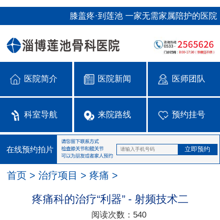
膝盖疼·到莲池 一家无需家属陪护的医院
医院简介
医院新闻
医师团队
科室导航
来院路线
预约挂号
在线预约拍片
首页
>
治疗项目
>
疼痛
>
疼痛科的治疗“利器” - 射频技术二
阅读次数：
540