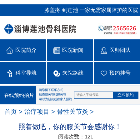
膝盖疼·到莲池 一家无需家属陪护的医院
医院简介
医院新闻
医师团队
科室导航
来院路线
预约挂号
在线预约拍片
首页
>
治疗项目
>
骨性关节炎
>
照着做吧，你的膝关节会感谢你！
阅读次数：
121