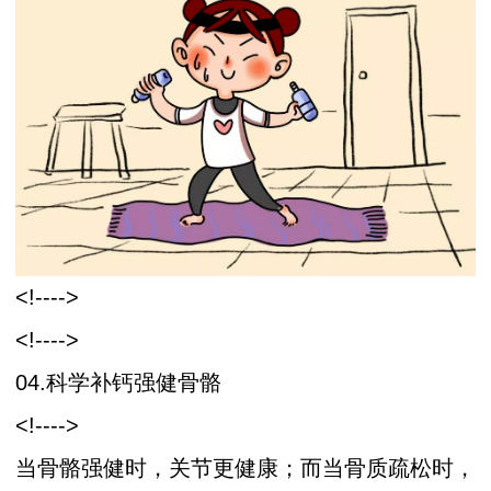
<!---->
<!---->
04.科学补钙强健骨骼
<!---->
当骨骼强健时，关节更健康；而当骨质疏松时，