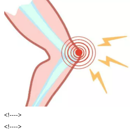
<!---->
<!---->